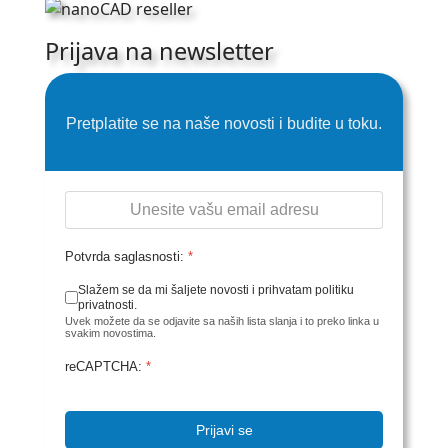
Prijava na newsletter
Pretplatite se na naše novosti i budite u toku.
Potvrda saglasnosti:
*
Slažem se da mi šaljete novosti i prihvatam politiku
privatnosti.
Uvek možete da se odjavite sa naših lista slanja i to preko linka u
svakim novostima.
reCAPTCHA:
*
Prijavi se