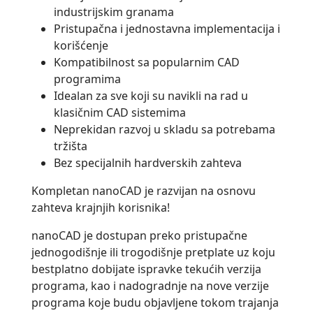
industrijskim granama
Pristupačna i jednostavna implementacija i
korišćenje
Kompatibilnost sa popularnim CAD
programima
Idealan za sve koji su navikli na rad u
klasičnim CAD sistemima
Neprekidan razvoj u skladu sa potrebama
tržišta
Bez specijalnih hardverskih zahteva
Kompletan nanoCAD je razvijan na osnovu
zahteva krajnjih korisnika!
nanoCAD je dostupan preko pristupačne
jednogodišnje ili trogodišnje pretplate uz koju
bestplatno dobijate ispravke tekućih verzija
programa, kao i nadogradnje na nove verzije
programa koje budu objavljene tokom trajanja