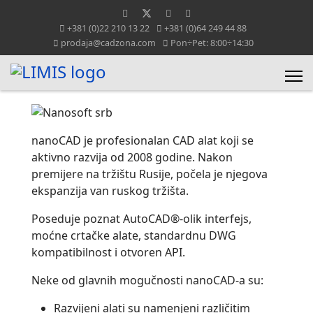
+381 (0)22 210 13 22
+381 (0)64 249 44 88
prodaja@cadzona.com
Pon÷Pet: 8:00÷14:30
nanoCAD je profesionalan CAD alat koji se
aktivno razvija od 2008 godine. Nakon
premijere na tržištu Rusije, počela je njegova
ekspanzija van ruskog tržišta.
Poseduje poznat AutoCAD®-olik interfejs,
moćne crtačke alate, standardnu DWG
kompatibilnost i otvoren API.
Neke od glavnih mogučnosti nanoCAD-a su:
Razvijeni alati su namenjeni različitim